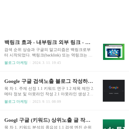
백링크 효과 - 내부링크 외부 링크 - 백링크 구축 방법
검색 순위 상승과 구글의 알고리즘은 백링크로부
터 시작되었다. 백링크(backlink) 또는 역링크는 웹
리소스의 경우 웹 리소스를 가리키는 다른 일부 웹
블로그 마케팅
2024. 3. 11. 19:45
사이트로부터의 링크이다. 웹 리소스는 (이를테면)
웹사이트, 웹 페이지, 웹 디렉터리가 될 수 있다. 백
링크는 인용에 상응하는 참조이다. 웹 페이지의 백
Google 구글 검색노출 블로그 작성하는 방법 상세
링크의 양과 소스는 페이지가 얼마나 중요한지를
가늠하기 위해 구글의 페이지랭크 알고리즘이 평
목 차 1. 주제 선정 1.1 키워드 연구 1.2 제목 제안 2.
가하는 요소에 속한다. 즉, 페이지랭크 점수는 얼마
메타 정보 및 아웃라인 작성 2.1 아웃라인 생성 2.2
나 많이 웹 페이지가 검색 결과로 이동되는지를 결
메타정보 작성 3. 블로그 글 작성 3.1 메타생성 설
블로그 마케팅
2023. 9. 11. 08:09
정하기 위해 구글 검색이 사용하는 변수들 가운데
명 3.2 아웃라인 작성 3.3 블로그 글 작성 3.4 결 론
하나이다. 백링크의 중요도는 서적, 학위 논문, 학
문단 * Google 구글 검색노출 블로그 작성하는 방
술지의 인용 분석과 비슷하다. 백링크는 들어오는
법 Google 검색에서 노출되는 블로그를 작성하는
Googl 구글 (키워드) 상위노출 글 작성하는 방법 공개
링크(incoming link), 인바운드 링크(inbound link)..
것은 중요한 전략입니다. 여기에는 몇 가지 중요한
단계와 지침이 있습니다. 아래의 '예시"대로 블로
목 차 1. 키워드 분석의 중요성 1.1 검색 엔진 순위