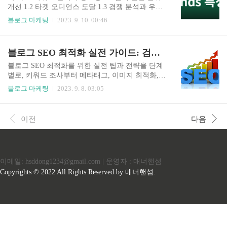
그 글을 포스팅 작성하는 습관을 들여 '고품질 블로
개선 1.2 타겟 오디언스 도달 1.3 경쟁 분석과 우위
그'를 항상 유지 관리 하시면 SEO최적화로 만드시
성 확보 1.4 효율적인 콘텐츠 제작 1.5 데이터 기반
블로그 마케팅
2023. 9. 10. 00:46
는데 도움이 됩니다 이 글에서는 Google 검색 노출
의사 결정 키워드 분석 1.6 긴 시기에 걸친 지속적
을 향상하기 위한 방법을 살펴보겠습니다. 1. 주제
인 성장 키워드 분석 2. 키워드 리서치 시작하기 2.
선정 먼저, 블로그 글의 주제를 선정해야 하는데 이
1 Google 키워드 플래너 2.1 SEMrush 2.2 초기 키워
블로그 SEO 최적화 실전 가이드: 검색엔진에서 앞서가는 방법
때, SEO를..
드 목록 작성 2.2.1 핵심 키워드 식별 2.2.3 연관 키
워드 찾기 2.2.4 경쟁 키워드 분석 3. 키워드 필터링
블로그 SEO 최적화를 위한 실전 팁과 전략을 단계
및 선정 3.1 검색량 3.2 경쟁도 4. 키워드 활용 전략
별로, 키워드 조사부터 메타태그, 이미지 최적화,
4.1 키워드 조사 4.2 모바일 최적화 5. 지속적인 키
내부 및 외부 링크 사용법, 페이지 속도 개선 방법
블로그 마케팅
2023. 9. 8. 03:05
워드 최적화 전략 5.1 새로운 콘텐츠 업로드 및 업
까지, 검색엔진에서 노출되기 위한 방법을 알아 보
데이트 5.2 콘텐츠 품질 1 키워드 분석의 중요성 키
겠습니다. 목 차 1.키워드 조사하는 방법 1.1 측정
워드 분석의 중요성은 온라..
항목 체크 1.2 클릭률(CTR) 롱테일 키워드 1.3 키워
이전
다음
드 연구 2.메타테그 사용법 2.1 타이틀 메타 태그
(Title Meta Tag) 2.2 메타 설명 태그 (Meta Descriptio
n Tag) 2.3 메타 키워드 태그 (Meta Keywords Tag) 2.
4 기타 메타 태그 3.이미지 최적화 3.1 이미지 선택
이메일: hsddong1234@gmail.com | 운영자 : 매너핸섬
3.2 이미지 3.3 이미지 파일형식 선택크기 조절 3.4
이미지 파일 이름 3.5 대체 첵스트 추가 3.6 이미지
Copyrights © 2022 All Rights Reserved by 매너핸섬.
압축 3.7 이..